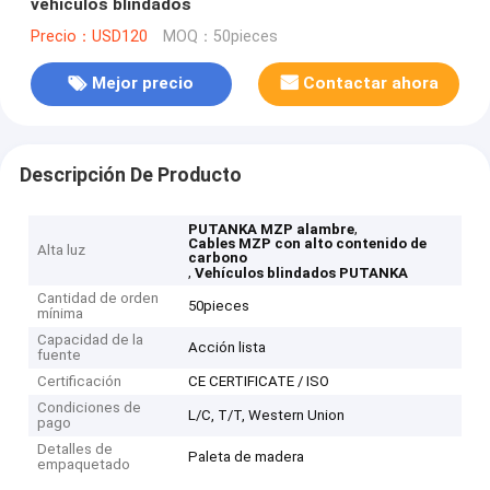
vehículos blindados
Precio：USD120
MOQ：50pieces
Mejor precio
Contactar ahora
Descripción De Producto
,
PUTANKA MZP alambre
Cables MZP con alto contenido de
Alta luz
carbono
,
Vehículos blindados PUTANKA
Cantidad de orden
50pieces
mínima
Capacidad de la
Acción lista
fuente
Certificación
CE CERTIFICATE / ISO
Condiciones de
L/C, T/T, Western Union
pago
Detalles de
Paleta de madera
empaquetado