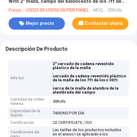
With 2" malla, campo del baloncesto de los 7ft de
los x 30ft
Precio：USD25.00-USD50.00/PER PANEL
MOQ：30Rolls
Mejor precio
Contactar ahora
Descripción De Producto
2" cercado de cadena revestido
plástico de la malla
,
cercado de cadena revestido plástico
Alta luz
de la malla de los 7ft de los x 30ft
,
cerca de la malla de alambre de la
alambrada del campo
Cantidad de orden
30Rolls
mínima
Capacidad de la
7400/M2 POR DÍA
fuente
Certificación
CE CERTIFICATE / ISO
Las tarifas de los productos incluidos
Condiciones de
en el anexo I se aplicarán a los
pago