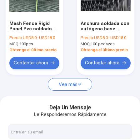
Sobre nosotros
Viaje de la fábrica
Mesh Fence Rigid
Anchura soldada con
Panel Pvc soldado
autógena base
Control de calidad
con autógena
galvanizada de Mesh
Precio:
USD8.0--USD18.0
Precio:
USD8.0--USD18.0
1230mmx2500m m
Fence 3M para la
MOQ:
100pcs
MOQ:
100 pedazos
cubierto con el poste
construcción
Éntrenos en contacto con
del melocotón
Obtenga el último precio
Obtenga el último precio
Pida una cita
Contactar ahora
Contactar ahora
Vea más
Alambre de púas acordeón
Cerca de alambre acordeón de la maquinilla de afeitar
Deja Un Mensaje
Le Responderemos Rápidamente
Alambre de púas galvanizado
Barrera MZP de Putanka