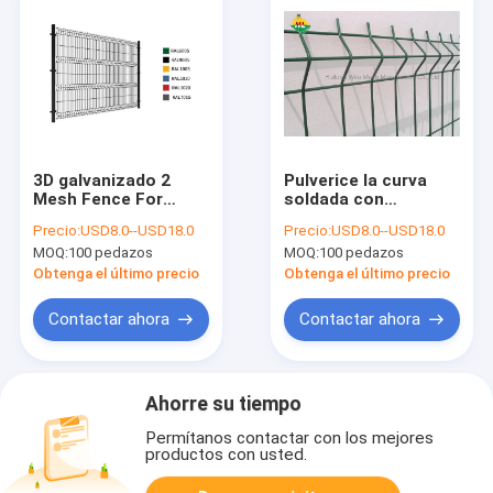
3D galvanizado 2
Pulverice la curva
Mesh Fence For
soldada con
Garden/escuela
autógena revestida
Precio:
USD8.0--USD18.0
Precio:
USD8.0--USD18.0
soldados con
de Mesh Fence
MOQ:
100 pedazos
MOQ:
100 pedazos
autógena curvas
Curved 3D V para el
jardín
Obtenga el último precio
Obtenga el último precio
Contactar ahora
Contactar ahora
Ahorre su tiempo
Permítanos contactar con los mejores
productos con usted.