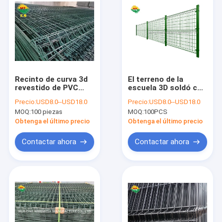
Recinto de curva 3d
El terreno de la
revestido de PVC
escuela 3D soldó con
verde de 2,5 m de
autógena a Mesh
Precio:
USD8.0--USD18.0
Precio:
USD8.0--USD18.0
longitud 50 * 100 mm
Fence, 55x100m m
MOQ:
100 piezas
MOQ:
100PCS
de malla
Mesh Security
Fencing
Obtenga el último precio
Obtenga el último precio
Contactar ahora
Contactar ahora
Hogar
Productos
VR Show