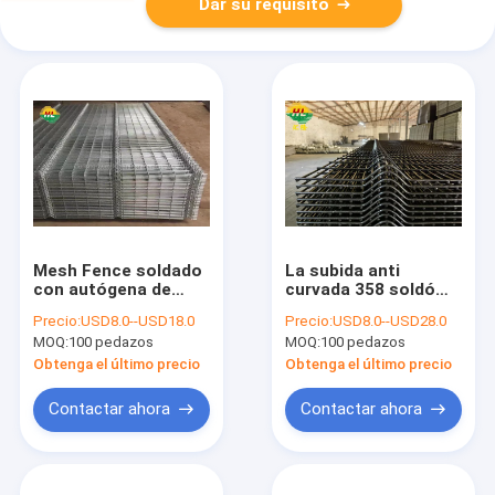
Dar su requisito
Mesh Fence soldado
La subida anti
con autógena de
curvada 358 soldó
acero con poco
con autógena a Mesh
Precio:
USD8.0--USD18.0
Precio:
USD8.0--USD28.0
carbono V curva la
Fence 76.2X12.7m m
MOQ:
100 pedazos
MOQ:
100 pedazos
instalación fácil
Mesh Non Rusting
Obtenga el último precio
Obtenga el último precio
Contactar ahora
Contactar ahora