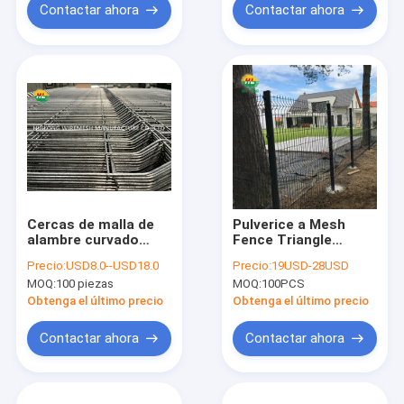
Contactar ahora
Contactar ahora
Cercas de malla de
Pulverice a Mesh
alambre curvado
Fence Triangle
galvanizado 50*150
Bending soldado con
Precio:
USD8.0--USD18.0
Precio:
19USD-28USD
3d Soldado
autógena curvado
MOQ:
100 piezas
MOQ:
100PCS
revestido 60x200m m
Obtenga el último precio
Obtenga el último precio
Contactar ahora
Contactar ahora