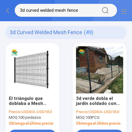
3d Curved Welded Mesh Fence
(49)
El triángulo que
3d verde dobla el
doblaba a Mesh
jardín soldado con
Fence soldado con
autógena de Mesh
Precio:
USD8.0--USD18.0
Precio:
USD8.0--USD18.0
autógena, 3d
Fence Ce Certificate
MOQ:
100 pedazos
MOQ:
100PCS
cubierto PVC curvó
For
el alambre Mesh
Obtenga el último precio
Obtenga el último precio
Fence