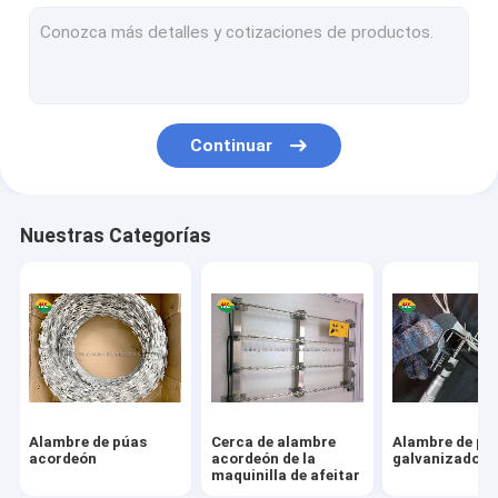
Los paneles de malla de alambre soldados con autógena
Alambre soldado con autógena Mesh Rolls
Malla de alambre de la caja de Gabion
Continuar
Mesh Fence soldado con autógena
Tela metálica hexagonal
Nuestras Categorías
Cerca de alambre de la alambrada
malla de alambre de la junta de bisagra
Alambre obligatorio del hierro
Barreras defensivas de Hesco
Alambre de púas
Cerca de alambre
Alambre de pú
acordeón
acordeón de la
galvanizado
maquinilla de afeitar